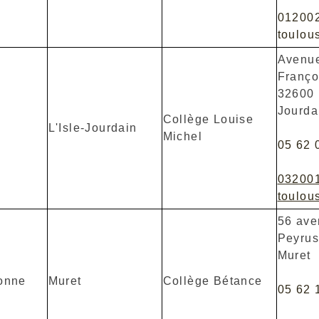
01200
toulous
Avenue
Franço
32600 
Jourda
Collège Louise
L'Isle-Jourdain
Michel
05 62 
03200
toulous
56 ave
Peyrus
Muret
onne
Muret
Collège Bétance
05 62 