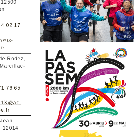
, 12500
on
44 02 17
6n@ac-
.fr
de Rodez,
Marcillac-
71 76 65
11X@ac-
e.fr
 Jean
, 12014