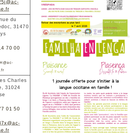
25j@ac-
e.fr
nue du
doc, 31470
Lys
14 70 00
2H@ac-
.fr
ées Charles
te, 31024
se
77 01 50
37x@ac-
e.fr