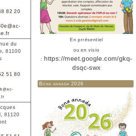
48 82 20
30e@ac-
e.fr
En prrésentiel
nue du
ou en visio
e, 81100
https://meet.google.com/gkq-
s
:
dsqc-swx
62 51 80
Bona annada 2026
1b@ac-
.fr
acques
, 81120
ont