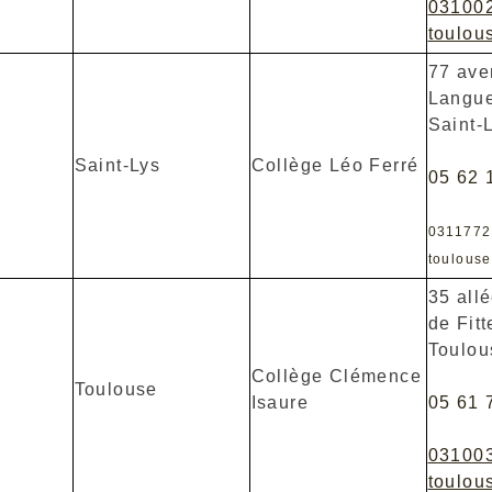
03100
toulous
77 ave
Langue
Saint-
Saint-Lys
Collège Léo Ferré
05 62 
031177
toulouse
35 all
de Fit
Toulou
Collège Clémence
Toulouse
Isaure
05 61 
03100
toulous