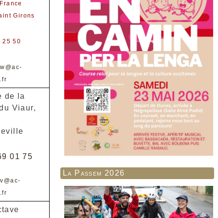
France
int Girons
 25 50
8w@ac-
.fr
e de la
du Viaur,
eville
69 01 75
La Passem 2026
2v@ac-
.fr
ctave