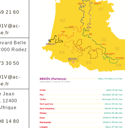
59 21 60
01V@ac-
e.fr
evard Belle
12000 Rodez
73 30 50
01V@ac-
e.fr
e Jean
, 12400
ffrique
98 14 80