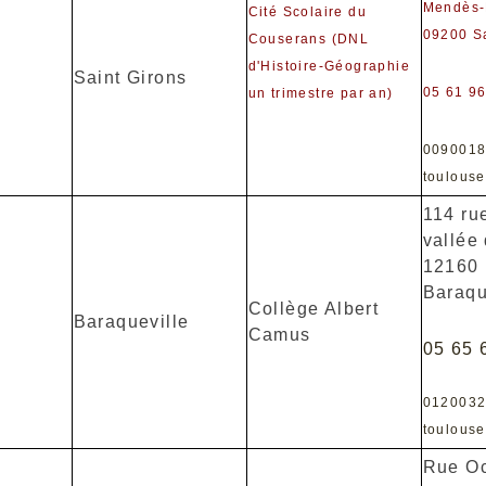
Mendès-
Cité Scolaire du
09200 Sa
Couserans (DNL
d'Histoire-Géographie
Saint Girons
05 61 96
un trimestre par an)
009001
toulouse
114 ru
vallée 
12160
Baraqu
Collège Albert
Baraqueville
Camus
05 65 
012003
toulouse
Rue O