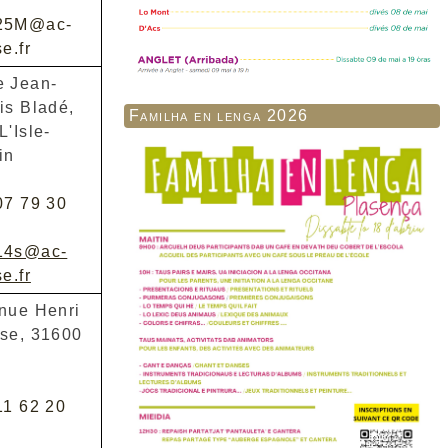
25M@ac-
e.fr
 Jean-
is Bladé,
Familha en lenga 2026
L'Isle-
in
07 79 30
14s@ac-
e.fr
nue Henri
se, 31600
11 62 20