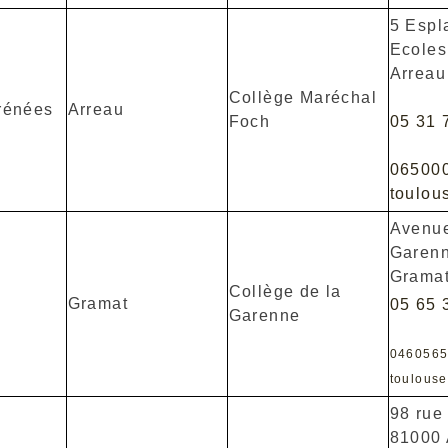
5 Espl
Ecoles
Arreau
Collège Maréchal
rénées
Arreau
Foch
05 31 
06500
toulous
Avenue
Garenn
Grama
Collège de la
Gramat
05 65 
Garenne
046056
toulouse
98 rue
81000 