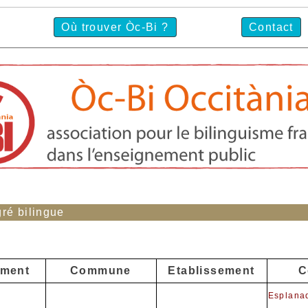
Où trouver Òc-Bi ?
Contact
ré bilingue
ement
Commune
Etablissement
C
Esplana