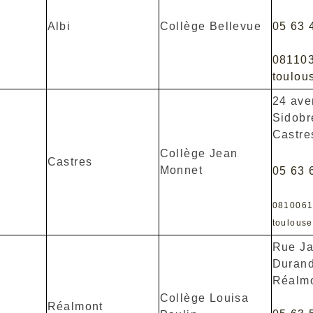
Albi
Collège Bellevue
05 63 
08110
toulous
24 ave
Sidobr
Castre
Collège Jean
Castres
Monnet
05 63 
081006
toulouse
Rue J
Durand
Réalm
Collège Louisa
Réalmont