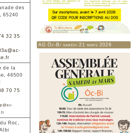
anade des
, 65240
74 32 35
AG Òc-Bi samedi 21 mars 2026
03a@ac-
e.fr
 de la
e, 46500
t
38 70 75
5p@ac-
.fr
 du Roc,
Albi