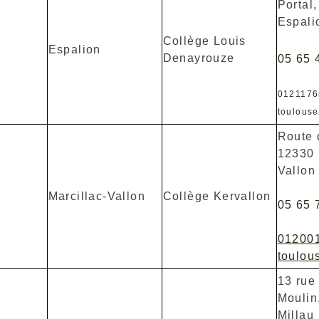
Portal
Espali
Collège Louis
Espalion
Denayrouze
05 65 
012117
toulouse
Route 
12330 
Vallon
Marcillac-Vallon
Collège Kervallon
05 65 
01200
toulous
13 rue
Moulin
Millau