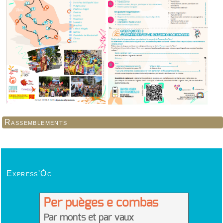
Rassemblements
Express'Òc