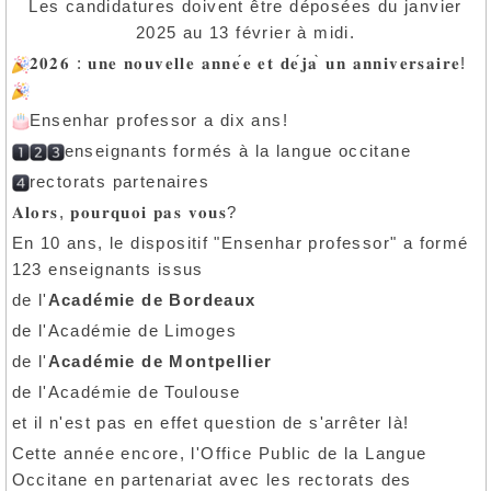
Les candidatures doivent être déposées du janvier
2025 au 13 février à midi.
:
́
́
̀
!
𝟐𝟎𝟐𝟔
𝐮𝐧𝐞
𝐧𝐨𝐮𝐯𝐞𝐥𝐥𝐞
𝐚𝐧𝐧𝐞
𝐞
𝐞𝐭
𝐝𝐞
𝐣𝐚
𝐮𝐧
𝐚𝐧𝐧𝐢𝐯𝐞𝐫𝐬𝐚𝐢𝐫𝐞
Ensenhar professor a dix ans!
enseignants formés à la langue occitane
rectorats partenaires
,
?
𝐀𝐥𝐨𝐫𝐬
𝐩𝐨𝐮𝐫𝐪𝐮𝐨𝐢
𝐩𝐚𝐬
𝐯𝐨𝐮𝐬
En 10 ans, le dispositif "Ensenhar professor" a formé
123 enseignants issus
de l'
Académie de Bordeaux
de l'Académie de Limoges
de l'
Académie de Montpellier
de l'Académie de Toulouse
et il n'est pas en effet question de s'arrêter là!
Cette année encore, l'Office Public de la Langue
Occitane en partenariat avec les rectorats des